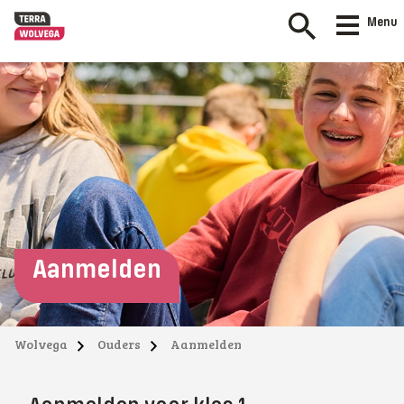
Menu
Aanmelden
Wolvega
Ouders
Aanmelden