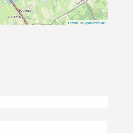
Leaflet
| ©
OpenStreetMap