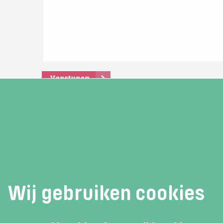
Versturen
Reminder open dag
Contac
Wil je op de hoogte blijven van het
Adres:
Wij gebruiken cookies
laatste
nieuws rondom de Open Dag?
Telefoon: