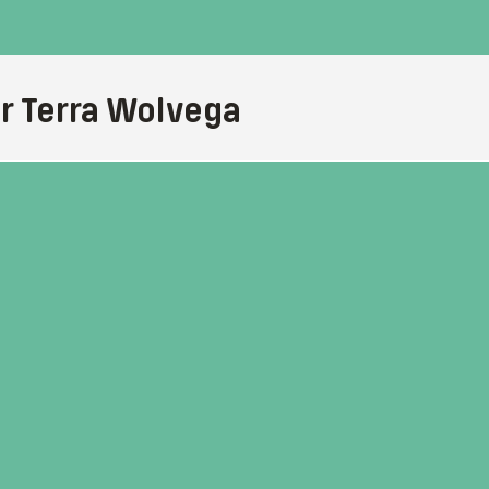
r Terra Wolvega
reeg ik meteen een goed gevoel. Ik kon
erlingen en docenten en zag hoe de
door wist ik dat Terra Wolvega bij mij