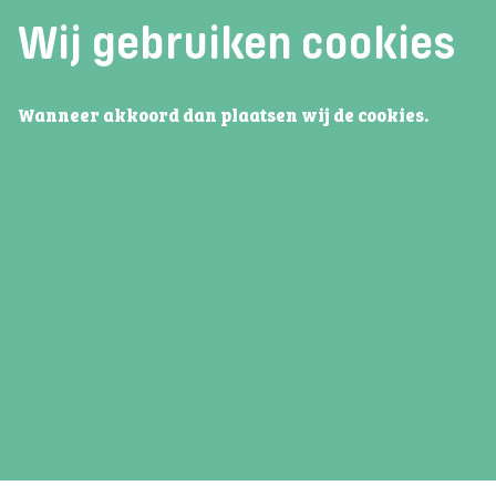
Wij gebruiken cookies
Reminder open dag
Contac
Wanneer akkoord dan plaatsen wij de cookies.
Wil je op de hoogte blijven van het
Adres:
laatste
nieuws rondom de Open Dag?
Telefoon:
Email:
Aanmelden
Vacatures
Privacy
©
Terra VO 2026