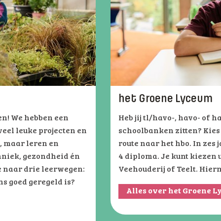
het Groene Lyceum
oen! We hebben een
Heb jij tl/havo-, havo- of 
veel leuke projecten en
schoolbanken zitten? Kies
s, maar leren en
route naar het hbo. In zes j
chniek, gezondheid én
4 diploma. Je kunt kiezen
e naar drie leerwegen:
Veehouderij of Teelt. Hier
ons goed geregeld is?
Alles over het Groene 