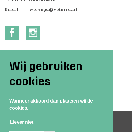
Telefoon:
0561-618818
Email:
wolvega@voterra.nl
Wij gebruiken
cookies
Wanneer akkoord dan plaatsen wij de
cookies.
Liever niet
Vacatures
Privacy
©
Terra VO
Disclaimer
2026