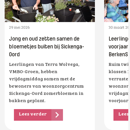
29 mei 2026
30 maart 2
Jong en oud zetten samen de
Leerling
bloemetjes buiten bij Sickenga-
voorjaar
Oord
BerkenS
Leerlingen van Terra Wolvega,
Ruim twin
VMBO-Groen, hebben
klassen 1
vrijdagmiddag samen met de
verraste
bewoners van woonzorgcentrum
woonzorg
Sickenga-Oord zomerbloemen in
vrijdagm
bakken geplant.
voorjaar
Lees verder
Lees